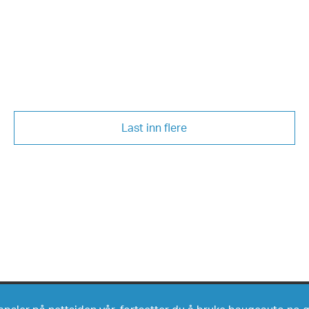
Last inn flere
Nye biler
Bruktbi