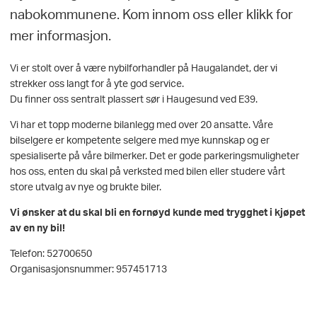
nabokommunene. Kom innom oss eller klikk for
mer informasjon.
Vi er stolt over å være nybilforhandler på Haugalandet, der vi
strekker oss langt for å yte god service.
Du finner oss sentralt plassert sør i Haugesund ved E39.
Vi har et topp moderne bilanlegg med over 20 ansatte. Våre
bilselgere er kompetente selgere med mye kunnskap og er
spesialiserte på våre bilmerker. Det er gode parkerings­muligheter
hos oss, enten du skal på verksted med bilen eller studere vårt
store utvalg av nye og brukte biler.
Vi ønsker at du skal bli en fornøyd kunde med trygghet i kjøpet
av en ny bil!
Telefon: 52700650
Organisasjonsnummer: 957451713