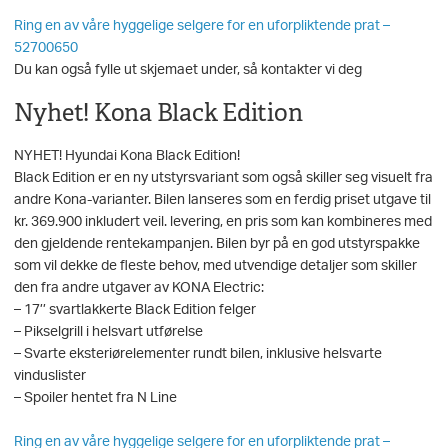
Ring en av våre hyggelige selgere for en uforpliktende prat –
52700650
Du kan også fylle ut skjemaet under, så kontakter vi deg
Nyhet! Kona Black Edition
NYHET! Hyundai Kona Black Edition!
Black Edition er en ny utstyrsvariant som også skiller seg visuelt fra
andre Kona-varianter. Bilen lanseres som en ferdig priset utgave til
kr. 369.900 inkludert veil. levering, en pris som kan kombineres med
den gjeldende rentekampanjen. Bilen byr på en god utstyrspakke
som vil dekke de fleste behov, med utvendige detaljer som skiller
den fra andre utgaver av KONA Electric:
– 17’’ svartlakkerte Black Edition felger
– Pikselgrill i helsvart utførelse
– Svarte eksteriørelementer rundt bilen, inklusive helsvarte
vinduslister
– Spoiler hentet fra N Line
Ring en av våre hyggelige selgere for en uforpliktende prat –