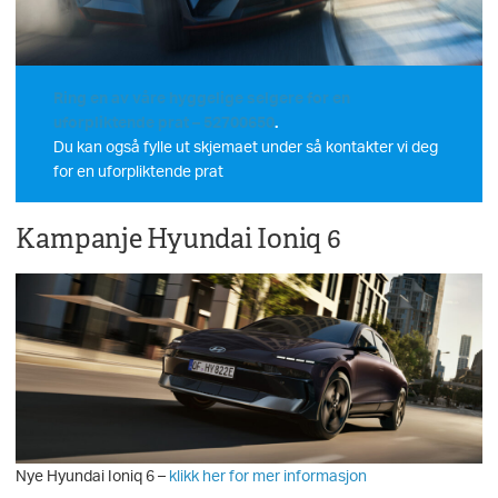
Ring en av våre hyggelige selgere for en
uforpliktende prat – 52700650
.
Du kan også fylle ut skjemaet under så kontakter vi deg
for en uforpliktende prat
Kampanje Hyundai Ioniq 6
Nye Hyundai Ioniq 6 –
klikk her for mer informasjon