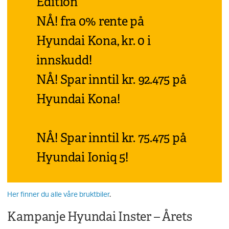
Edition
NÅ! fra 0% rente på
Hyundai Kona, kr. 0 i
innskudd!
NÅ! Spar inntil kr. 92.475 på
Hyundai Kona!
NÅ! Spar inntil kr. 75.475 på
Hyundai Ioniq 5!
Her finner du alle våre bruktbiler
.
Kampanje Hyundai Inster – Årets