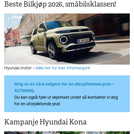
Beste Bilkjøp 2026, småbilsklassen!
Hyundai Inster –
klikk her for mer informasjon
!
Ring en av våre selgere for en uforpliktende prat –
52700650
.
Du kan også fylle ut skjemaet under så kontakter vi deg
for en uforpliktende prat
Kampanje Hyundai Kona