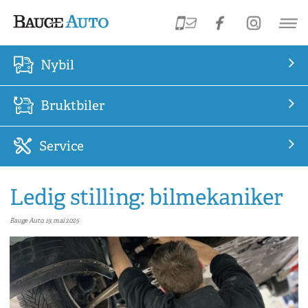
Nybil
Bruktbiler
Service
Ledig stilling: bilmekaniker
Bauge Auto, 19, mai 2025